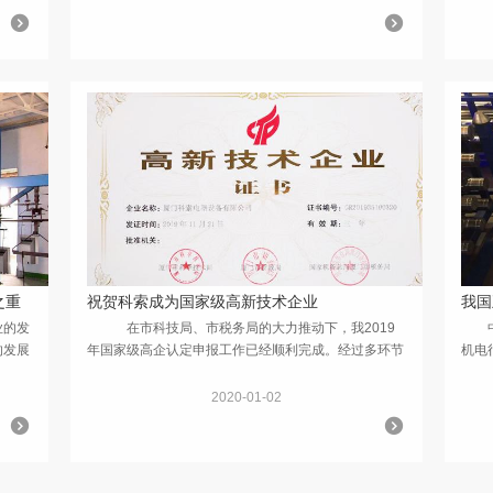
鉴定会...
之重
祝贺科索成为国家级高新技术企业
我国
业的发
在市科技局、市税务局的大力推动下，我2019
中国
的发展
年国家级高企认定申报工作已经顺利完成。经过多环节
机电
、电
的审核，科索电源已经被认定为国家级高新技术企业。
前已
。随着
科索电源十多年来，秉着诚信和客户至上的原则，追求
前有
2020-01-02
完美的...
元。 