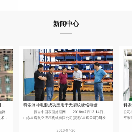
新闻中心
科索脉冲电源应用于半导体集成电路蚀刻引线框架生产线
科索脉冲电源成功应用于无裂纹硬铬电镀
电路
---摘自中国表面处理网 2018年7月13-14日，
公司
技术，
山东星辉航空液压机械有限公司(简称“星辉公司”)研发
平米
的“高耐蚀性无裂纹镍铬镀层新工艺”和“电镀废水、废气
金主
闭路循环工艺”项目技术成果鉴定会在山东烟台举行。
的贸
2016-07-20