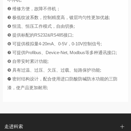
❷ 维修方便，故障不停机；
❸ 极低纹波系数，控制精度高，镀层均匀性更加优越;
❹ 恒流、恒压工作模式，自由切换;
❺ 提供标配的RS232&RS485接口;
❻ 可提供模拟量4-20mA、0-5V，0-10V控制信号;
❼ 可提供Profibus、Device-Net, Modbus等多种通讯接口;
❽ 自带安时累计功能;
❾ 具有过温、过压、欠压、过载、短路保护功能;
❿
密封结构设计，配合使用进口防酸防碱防水功能的三防
漆，使产品更加耐用;
走进科索